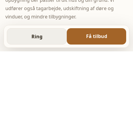
opbygning der passer til dit hus og din grund. Vi
udfører også tagarbejde, udskiftning af døre og
vinduer, og mindre tilbygninger.
Få tilbud
Ring
YDELSER
Alt tømrerarbejde fra små
opgaver til større projekter
Vælg den ydelse der passer til din opgave, eller
kontakt os for et uforpligtende tilbud.
Læs mere