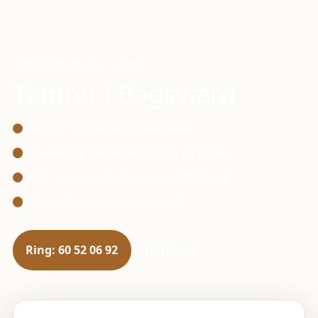
TØMRERFIRMAET LUND
Tømrer i
Bagsværd
Gratis og uforpligtende tilbud
Kvalitetsarbejde med fokus på finish
Klar kommunikation og punktlighed
Vi udfører alt tømrerarbejde
Ring: 60 52 06 92
Få tilbud