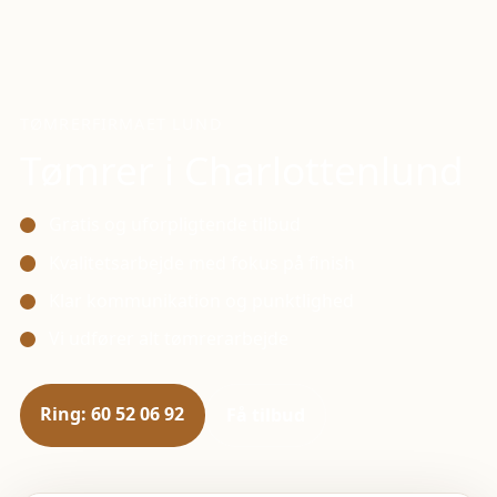
TØMRERFIRMAET LUND
Tømrer i
Charlottenlund
Gratis og uforpligtende tilbud
Kvalitetsarbejde med fokus på finish
Klar kommunikation og punktlighed
Vi udfører alt tømrerarbejde
Ring: 60 52 06 92
Få tilbud