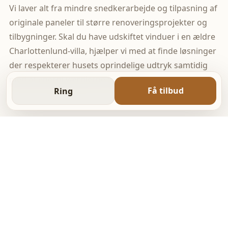
Vi laver alt fra mindre snedkerarbejde og tilpasning af
originale paneler til større renoveringsprojekter og
tilbygninger. Skal du have udskiftet vinduer i en ældre
Charlottenlund-villa, hjælper vi med at finde løsninger
der respekterer husets oprindelige udtryk samtidig
med at energi-værdierne forbedres.
Få tilbud
Ring
YDELSER
Alt tømrerarbejde fra små
opgaver til større projekter
Vælg den ydelse der passer til din opgave, eller