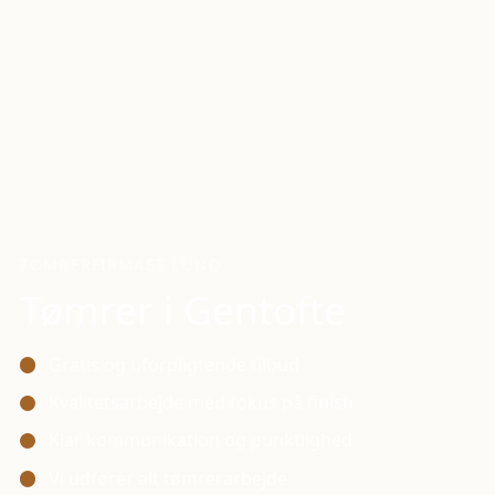
TØMRERFIRMAET LUND
Tømrer i
Gentofte
Gratis og uforpligtende tilbud
Kvalitetsarbejde med fokus på finish
Klar kommunikation og punktlighed
Vi udfører alt tømrerarbejde