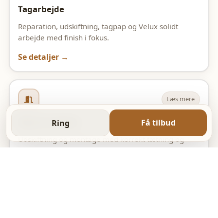
Tagarbejde
Reparation, udskiftning, tagpap og Velux solidt
arbejde med finish i fokus.
Se detaljer →
Læs mere
Døre & vinduer
Få tilbud
Ring
Udskiftning og montage med korrekt tætning og
pæn afslutning.
Se detaljer →
Læs mere