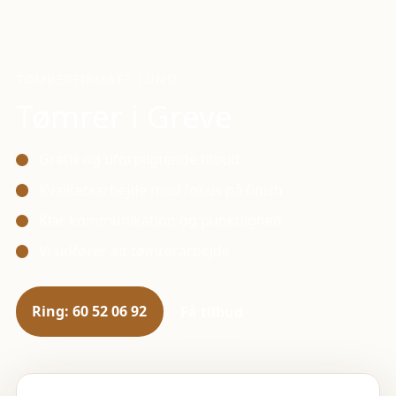
TØMRERFIRMAET LUND
Tømrer i
Greve
Gratis og uforpligtende tilbud
Kvalitetsarbejde med fokus på finish
Klar kommunikation og punktlighed
Vi udfører alt tømrerarbejde
Ring: 60 52 06 92
Få tilbud