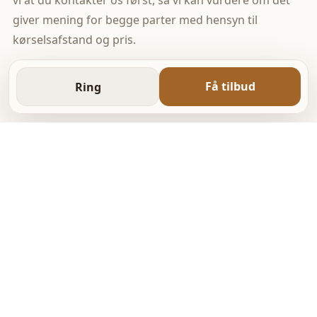
vi at du kontakter os først, så vi kan vurdere om det
giver mening for begge parter med hensyn til
kørselsafstand og pris.
Få tilbud
Ring
YDELSER
Alt tømrerarbejde fra små
opgaver til større projekter
Vælg den ydelse der passer til din opgave, eller
kontakt os for et uforpligtende tilbud.
Læs mere