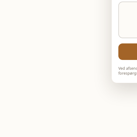
Ved afsend
forespørgs