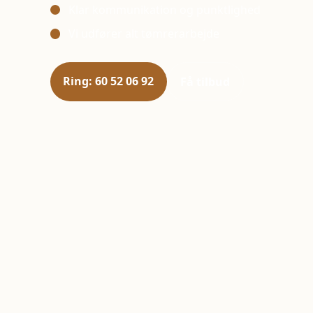
Klar kommunikation og punktlighed
Vi udfører alt tømrerarbejde
Ring: 60 52 06 92
Få tilbud