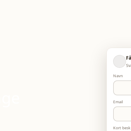
Få
Sv
Navn
nge
Email
Kort besk