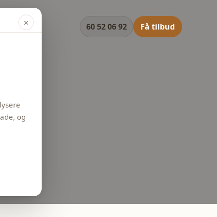
✕
60 52 06 92
Få tilbud
alysere
lade, og