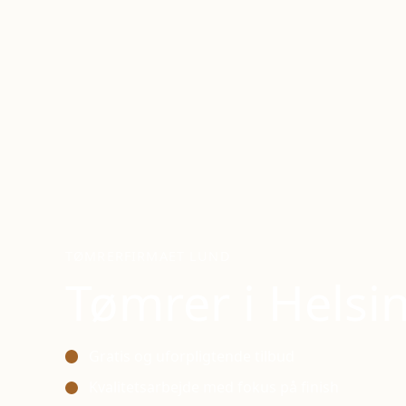
TØMRERFIRMAET LUND
Tømrer i
Helsi
Gratis og uforpligtende tilbud
Kvalitetsarbejde med fokus på finish