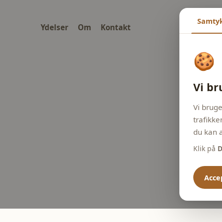
Samty
Ydelser
Om
Kontakt
🍪
Vi br
Vi bruge
trafikke
du kan a
Klik på
D
Accep