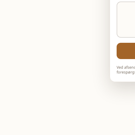
Ved afsend
forespørgs