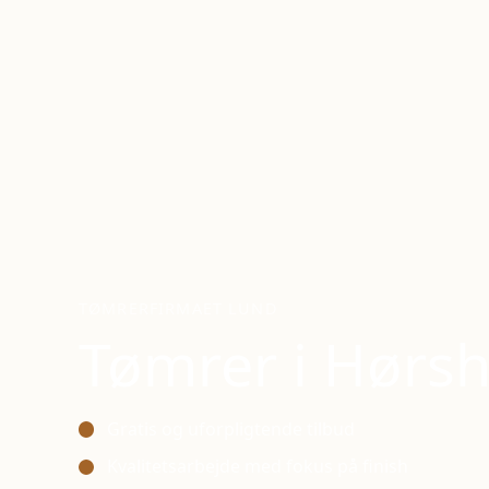
TØMRERFIRMAET LUND
Tømrer i
Hørs
Gratis og uforpligtende tilbud
Kvalitetsarbejde med fokus på finish