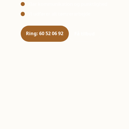
Klar kommunikation og punktlighed
Vi udfører alt tømrerarbejde
Ring: 60 52 06 92
Få tilbud