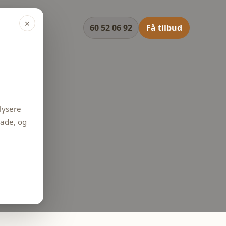
✕
60 52 06 92
Få tilbud
alysere
lade, og