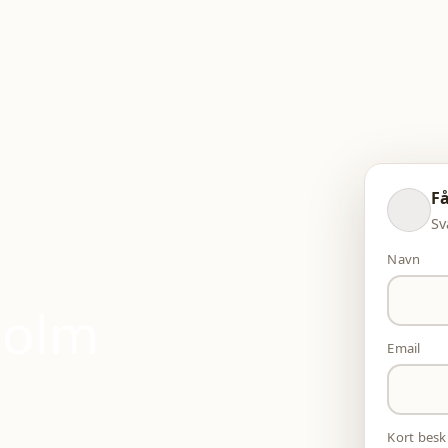
Få
Sv
Navn
holm
Email
Kort besk