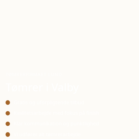
TØMRERFIRMAET LUND
Tømrer i
Valby
Gratis og uforpligtende tilbud
Kvalitetsarbejde med fokus på finish
Klar kommunikation og punktlighed
Vi udfører alt tømrerarbejde