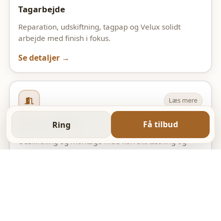
Tagarbejde
Reparation, udskiftning, tagpap og Velux solidt
arbejde med finish i fokus.
Se detaljer →
Læs mere
Døre & vinduer
Få tilbud
Ring
Udskiftning og montage med korrekt tætning og
pæn afslutning.
Se detaljer →
Læs mere