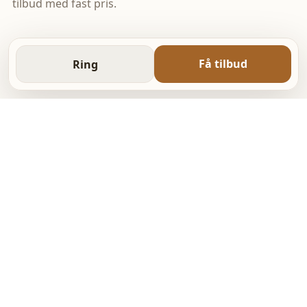
tilbud med fast pris.
Få tilbud
Ring
YDELSER
Alt tømrerarbejde fra små
opgaver til større projekter
Vælg den ydelse der passer til din opgave, eller
kontakt os for et uforpligtende tilbud.
Læs mere
Tagarbejde