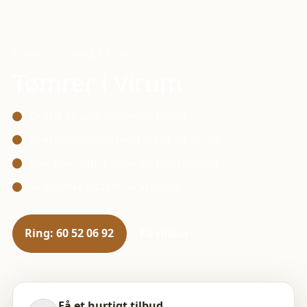
TØMRERFIRMAET LUND
Tømrer i
Virum
Gratis og uforpligtende tilbud
Kvalitetsarbejde med fokus på finish
Klar kommunikation og punktlighed
Vi udfører alt tømrerarbejde
Ring: 60 52 06 92
Få tilbud
Få et hurtigt tilbud